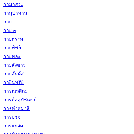
กามาสวะ
กามุปาทาน
กาย
กาย ๓
กายกรรม
กายทิพย์
กายพละ
กายสังขาร
กายสัมผัส
กายินทรีย์
การณวสิกะ
การถืออุปัชฌาย์
การทำสมาธิ
การบวช
การแผ่จิต