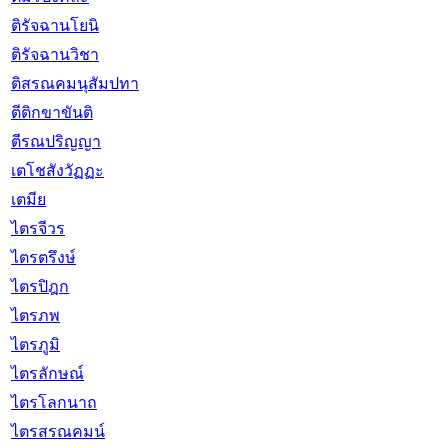
ติรัจฉานโยนิ
ติรัจฉานวิชา
ติสรณคมนุสัมปทา
ตีติกขาขันติ
ตีรณปริญญา
เตโชสังวัฏฏะ
เตมีย
ไตรจีวร
ไตรตรึงษ์
ไตรปิฎก
ไตรภพ
ไตรภูมิ
ไตรลักษณ์
ไตรโลกนาถ
ไตรสรณคมน์