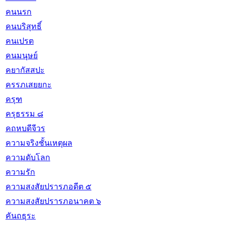
คนนรก
คนบริสุทธิ์
คนเปรต
คนมนุษย์
คยากัสสปะ
ครรภเสยยกะ
ครุฑ
ครุธรรม ๘
คฤหบดีจีวร
ความจริงชั้นเหตุผล
ความดับโลก
ความรัก
ความสงสัยปรารภอดีต ๕
ความสงสัยปรารภอนาคต ๖
คันถธุระ