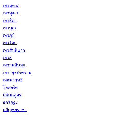
เทวทูต ๔
เทวทูต ๕
เทวธิดา
เทวบุตร
เทวภูมิ
เทวโลก
เทวสันนิบาต
เทวะ
เทวานมินทะ
เทวาสุรสงคราม
เทสนาสุทธิ
โทสจริต
ธชัคคสูตร
ธตรัฎฐะ
ธนัญชยราชา