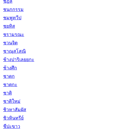
ชฎิล
ชนกกรรม
ชมพูทวีป
ชยทิส
ชรามรณะ
ชวนจิต
ชาณุสโสณิ
ช้างปาริเลยยกะ
ช้างศึก
ชาดก
ชาตกะ
ชาติ
ชาติใหม่
ชิวหาสัมผัส
ชิวหินทรีย์
ชีปะขาว