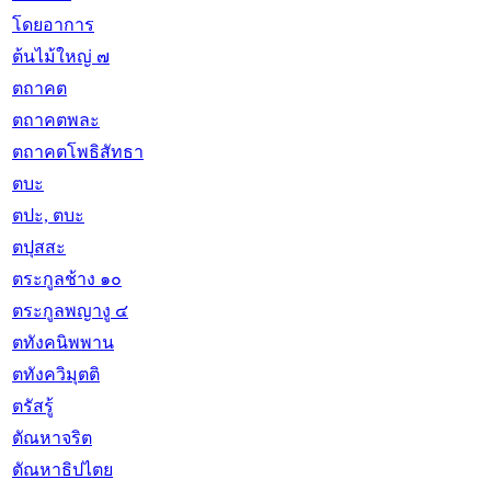
โดยอาการ
ต้นไม้ใหญ่ ๗
ตถาคต
ตถาคตพละ
ตถาคตโพธิสัทธา
ตบะ
ตปะ, ตบะ
ตปุสสะ
ตระกูลช้าง ๑๐
ตระกูลพญางู ๔
ตทังคนิพพาน
ตทังควิมุตติ
ตรัสรู้
ตัณหาจริต
ตัณหาธิปไตย