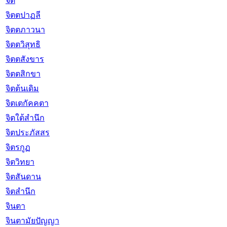
จิต
จิตตปาฏลี
จิตตภาวนา
จิตตวิสุทธิ
จิตตสังขาร
จิตตสิกขา
จิตต้นเดิม
จิตเตกัคคตา
จิตใต้สำนึก
จิตประภัสสร
จิตรกูฏ
จิตวิทยา
จิตสันดาน
จิตสำนึก
จินตา
จินตามัยปัญญา