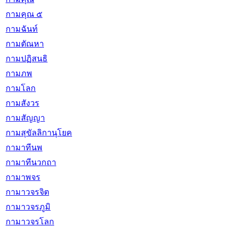
กามคุณ ๕
กามฉันท์
กามตัณหา
กามปฏิสนธิ
กามภพ
กามโลก
กามสังวร
กามสัญญา
กามสุขัลลิกานุโยค
กามาทีนพ
กามาทีนวกถา
กามาพจร
กามาวจรจิต
กามาวจรภูมิ
กามาวจรโลก