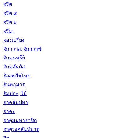
จริต
จริต ๔
จริต ๖
จริยา
จองเปรียง
จักกวาล, จักกวาฬ
จักขุนทรีย์
จักขุสัมผัส
จัณฑปัชโชต
จันทกุมาร
จัมปกะ, ไม้
จาคสัมปทา
จาคะ
จาตุมมหาราชิก
จาตุรงคสันนิบาต