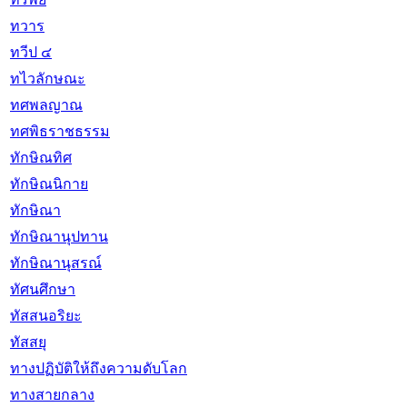
ทวาร
ทวีป ๔
ทไวลักษณะ
ทศพลญาณ
ทศพิธราชธรรม
ทักษิณทิศ
ทักษิณนิกาย
ทักษิณา
ทักษิณานุปทาน
ทักษิณานุสรณ์
ทัศนศึกษา
ทัสสนอริยะ
ทัสสยุ
ทางปฏิบัติให้ถึงความดับโลก
ทางสายกลาง