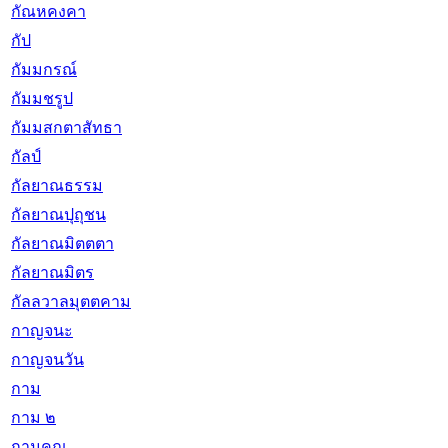
กัณหคงคา
กัป
กัมมกรณ์
กัมมชรูป
กัมมสกตาสัทธา
กัลป์
กัลยาณธรรม
กัลยาณปุถุชน
กัลยาณมิตตตา
กัลยาณมิตร
กัลลวาลมุตตคาม
กาญจนะ
กาญจนวัน
กาม
กาม ๒
กามคุณ