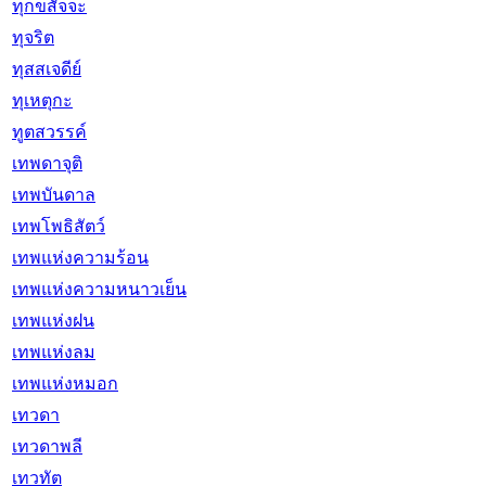
ทุกขสัจจะ
ทุจริต
ทุสสเจดีย์
ทุเหตุกะ
ทูตสวรรค์
เทพดาจุติ
เทพบันดาล
เทพโพธิสัตว์
เทพแห่งความร้อน
เทพแห่งความหนาวเย็น
เทพแห่งฝน
เทพแห่งลม
เทพแห่งหมอก
เทวดา
เทวดาพลี
เทวทัต