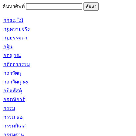
ค้นหาศัพท์
กกุธะ, ไม้
กฎความจริง
กฎธรรมดา
กฐิน
กตญาณ
กตัตตากรรม
กถาวัตถุ
กถาวัตถุ ๑๐
กบิลพัสดุ์
กรรณิการ์
กรรม
กรรม ๑๒
กรรมกิเลส
กรรมฐาน