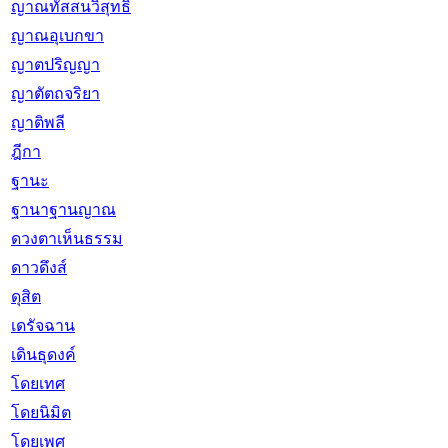
ญาณทัสสนวิสุทธิ
ญาณอุเบกขา
ญาตปริญญา
ญาตัตถจริยา
ญาติพลี
ฎีกา
ฐานะ
ฐานาฐานญาณ
ดวงตาเห็นธรรม
ดาวดึงส์
ดุสิต
เดรัจฉาน
เดินธุดงค์
โดยเทศ
โดยนิมิต
โดยเพศ