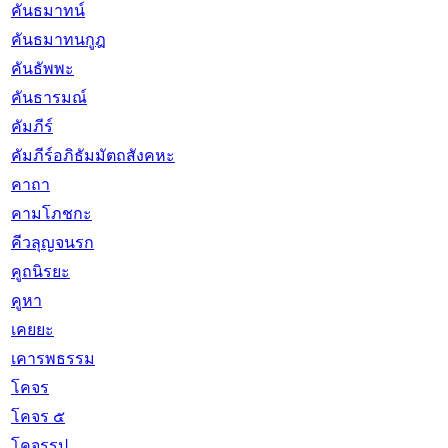
คันธมาทน์
คันธมาทนกูฎ
คันธัพพะ
คันธารมณ์
คัมภีร์
คัมภีร์อภิธัมมัตถสังคหะ
คาถา
คามโภชกะ
คีวลุญจนรก
คูถนิรยะ
คูหา
เคยยะ
เคารพธรรม
โคจร
โคจร ๕
โคจรรูป