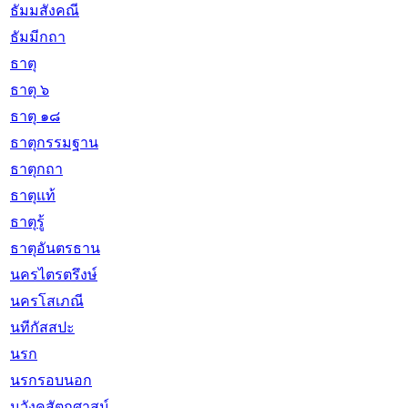
ธัมมสังคณี
ธัมมีกถา
ธาตุ
ธาตุ ๖
ธาตุ ๑๘
ธาตุกรรมฐาน
ธาตุกถา
ธาตุแท้
ธาตุรู้
ธาตุอันตรธาน
นครไตรตรึงษ์
นครโสเภณี
นทีกัสสปะ
นรก
นรกรอบนอก
นวังคสัตถุศาสน์