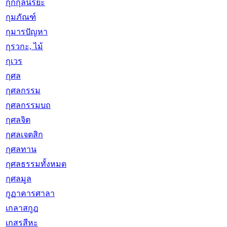
กุกกุลนิรยะ
กุมภัณฑ์
กุมารปัญหา
กุรวกะ, ไม้
กุเวร
กุศล
กุศลกรรม
กุศลกรรมบถ
กุศลจิต
กุศลเจตสิก
กุศลทาน
กุศลธรรมทั้งหมด
กุศลมูล
กูฏาคารศาลา
เกลาสกูฎ
เกสรสีหะ