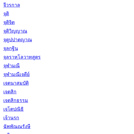
จีวรกาล
จุติ
จุติจิต
จุติวิญญาณ
จุตูปปาตญาณ
จุลกฐิน
จุลราหุโลวาทสูตร
จุฬามณี
จุฬามณีเจดีย์
เจตนาสมบัติ
เจตสิก
เจตสิกธรรม
เจโตปณิธิ
เจ้านรก
ฉัพพัณณรังษี