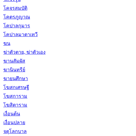
โคจรสมบัติ
โคตรภูญาณ
โคปาลกุมาร
โคปาลมาตาเทวี
ฆน
ฆ่าตัวตาย, ฆ่าตัวเอง
ฆานสัมผัส
ฆานินทรีย์
ฆายนศึกษา
โฆสกเศรษฐี
โฆสการาม
โฆสิตาราม
เงื่อนต้น
เงื่อนปลาย
จตุโลกบาล