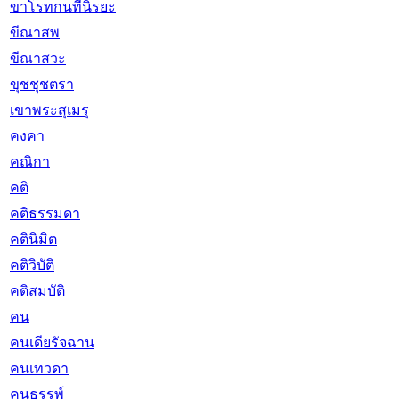
ขาโรทกนทีนิรยะ
ขีณาสพ
ขีณาสวะ
ขุชชุชตรา
เขาพระสุเมรุ
คงคา
คณิกา
คติ
คติธรรมดา
คตินิมิต
คติวิบัติ
คติสมบัติ
คน
คนเดียรัจฉาน
คนเทวดา
คนธรรพ์