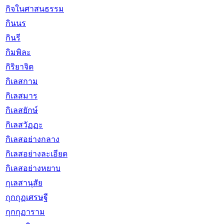
กิจในศาสนธรรม
กินนร
กินรี
กิมพิละ
กิริยาจิต
กิเลสกาม
กิเลสมาร
กิเลสยักษ์
กิเลสวัฏฏะ
กิเลสอย่างกลาง
กิเลสอย่างละเอียด
กิเลสอย่างหยาบ
กุเลสานุสัย
กุกกุฏเศรษฐี
กุกกุฏาราม