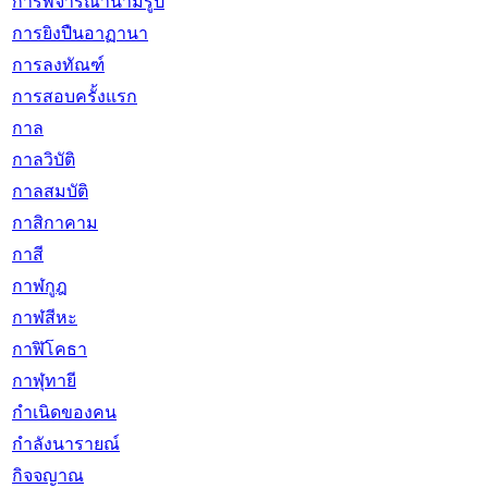
การพิจารณานามรูป
การยิงปืนอาฏานา
การลงทัณฑ์
การสอบครั้งแรก
กาล
กาลวิบัติ
กาลสมบัติ
กาสิกาคาม
กาสี
กาฬกูฎ
กาฬสีหะ
กาฬิโคธา
กาฬุทายี
กำเนิดของคน
กำลังนารายณ์
กิจจญาณ