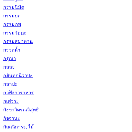
กรรมนิมิต
กรรมบถ
กรรมภพ
กรรมวัฏฏะ
กรรมสมาทาน
กรวดน้ำ
กรุณา
กลละ
กลันทกนิวาปะ
กลาปะ
กวฬิงการาหาร
กเฬวระ
กังขาวิตรณวิสุทธิ
กัจจานะ
กัณณิการะ, ไม้