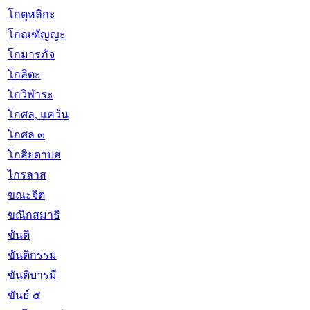
โกตุหลิกะ
โกณฑัญญะ
โกมารภัจ
โกลิตะ
โกวิฬาระ
โกศล, แคว้น
โกศล ๓
โกสิยดาบส
ไกรลาส
ขณะจิต
ขณิกสมาธิ
ขันติ
ขันติกรรม
ขันติบารมี
ขันธ์ ๕