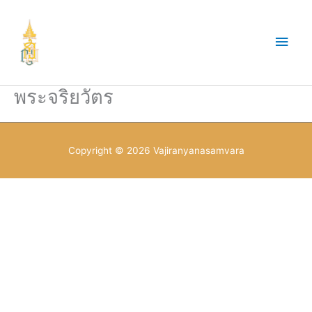
Skip
to
Main
content
Men
พระจริยวัตร
Copyright © 2026
Vajiranyanasamvara