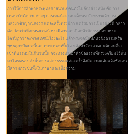
การให้การศึกษาพระพุทธศาสนาแก่คนทั่วไปอีกอย่างหนึ่ง คือ การ
เทศนาในโอกาสต่างๆ การเทศน์ของสมเด็จพระสังฆราชเจ้า กรม
หลวงวชิรญาณสังวร แต่ละครั้งทรงมีการเตรียมการเป็นอย่างดี กล่าว
คือ ก่อนวันที่จะทรงเทศน์ ทรงพิจารณาเลือกหัวข้อธรรมจากพระ
ไตรปิฎกว่าจะทรงเทศน์เรื่องอะไร แล้วทรงจดบันทึกหัวข้อธรรมหรือ
พุทธสุภาษิตบทนั้นมาทบทวนจนขึ้นใจ หลังทำวัตรสวดมนต์ก่อนที่จะ
เข้าที่บรรทมในคืนวันนั้น ก็จะทรงนำเอาหัวข้อธรรมที่ทรงเตรียมไว้นั้น
มาไตรตรอง ดังนั้นการแสดงธรรมแต่ละครั้งจึงมีความแจ่มแจ้งชัดเจน
มีความกระชับทั้งในภาษาและเนื้อความ