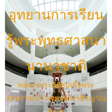
อุทยานการเรียน
รู้พระพุทธศาสนา
นานาชาติ
หอพระประวัติสมเด็จพระ
สังฆราชเจ้า กรมหลวงวชิรญาณ
สังวร