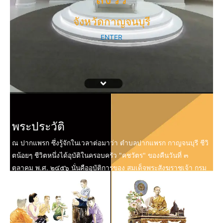
จังหวัดกาญจนบุรี
ENTER
พระประวัติ
ณ ปากแพรก ซึ่งรู้จักในเวลาต่อมาว่า ตำบลปากแพรก กาญจนบุรี ชีวิ
ตน้อยๆ ชีวิตหนึ่งได้อุบัติในครอบครัว "คชวัตร" ของคืนวันที่ ๓
ตุลาคม พ.ศ. ๒๔๕๖ นั่นคืออุบัติการของ สมเด็จพระสังฆราชเจ้า กรม
หลวงวชิรญาณสังวร.....