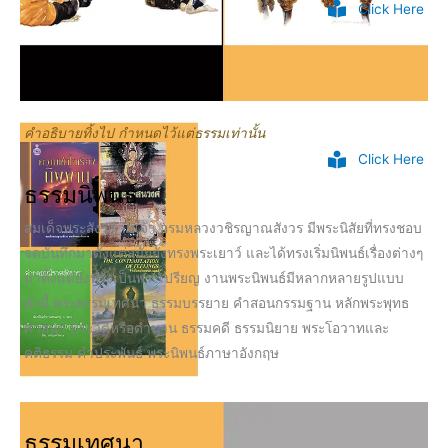
Click Here
คำอธิบายทิ้งไป กำหนดไว้แต่ธรรมเท่านั้น
Click Here
ธรรมนิพนธ์
สมเด็จพระสังฆราชเจ้า กรมหลวงวชิรญาณสังวร มีพระนิสัยที่ทรงชอบ
จดบันทึกมาตั้งแต่สมัยยังทรงพระเยาว์ และได้ทรงเริ่มนิพนธ์เรื่องต่างๆ
มาตั้งแต่ยังทรงเป็นพระเปรียญ งานพระนิพนธ์มีหลากหลายรูปแบบ
ดังนี้ พระธรรมเทศนา ธรรมบรรยาย คำสอนกรรมฐาน หลักพระพุทธ
ศาสนา ประวัติหรือตำนาน ธรรมคดี ธรรมนิยาย พระโอวาทและ
คติธรรม คำประพันธ์ พระนิพนธ์ภาษาอังกฤษ
ธรรมเทศนา