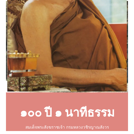
๑๐๐ ปี ๑ นาทีธรรม
สมเด็จพระสังฆราชเจ้า กรมหลวงวชิรญาณสังวร