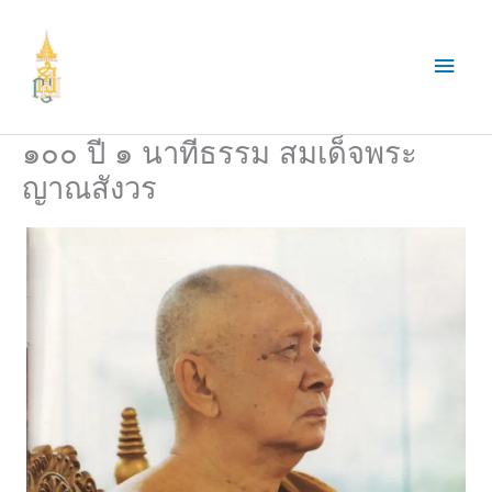
Skip
to
Main
content
Men
๑๐๐ ปี ๑ นาทีธรรม สมเด็จพระ
ญาณสังวร