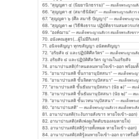
65.
“สุญญตา ๔ (นิยยานิกธรรม)”
— สมเด็จพระญาณสัง
66.
“สุญญตา ๕ (สมาธินิมิต)”
— สมเด็จพระญาณสังวร 
67.
“สุญญตา ๖ (ศึล สมาธิ ปัญญา)”
— สมเด็จพระญาณส
68.
“สุญญตา ๗ (วิธีฟังธรรม ปฏิบัติธรรมสมควรแก
69.
“องค์ฌาน”
— สมเด็จพระญาณสังวร สมเด็จพระสังฆร
70.
อนังคณสูตร(...ผู้ไม่มีกิเลส)
71.
อนิจจสัญญา ทุกขสัญญา อนัตตสัญญา
72.
“อริยสัจ ๔ และปฏิบัติศีลวัตร”
— สมเด็จพระญาณสัง
73.
อริยสัจ ๔ และปฏิบัติศีลวัตร ญาณในอริยสัจ
74.
อานาปานสติ(กำหนดลมหายใจเข้า-ออก พร้อมทั้
75.
“อานาปานสติ ขั้นกายานุปัสสนา”
— สมเด็จพระญา
76.
“อานาปานสติ ขั้นจิตตานุปัสสนา”
— สมเด็จพระญ
77.
“อานาปานสติ ขั้นธัมมานุปัสสนา (นัย ๑)”
— สมเด
78.
“อานาปานสติ ขั้นธัมมานุปัสสนา (นัย ๒)”
— สมเ
79.
“อานาปานสติ ขั้นเวทนานุปัสสนา”
— สมเด็จพระ
80.
“อานาปานสติ”
— สมเด็จพระญาณสังวร สมเด็จพระส
81.
อานาปานสติ(ระงับกายสังขาร หายใจเข้า-ออก)
82.
อานาปานสติ(สติเพ่งดูเกิดดับของลมหายใจ)
83.
อานาปานสติ(สติรู้กายทั้งหมด หายใจเข้า-ออก)
84.
อานาปานสติ(สติรู้ลมหายใจเข้า-ออก ยาวหรือสั้