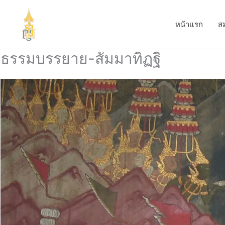
Skip
to
หน้าแรก
ส
content
ธรรมบรรยาย-สัมมาทิฏฐิ