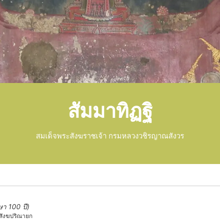
สัมมาทิฏฐิ
สมเด็จพระสังฆราชเจ้า กรมหลวงวชิรญาณสังวร
า 100 ปี)
สังฆปริณายก