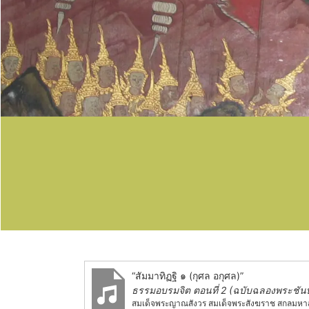
“สัมมาทิฏฐิ ๑ (กุศล อกุศล)”
ธรรมอบรมจิต ตอนที่ 2 (ฉบับฉลองพระชันษ
สมเด็จพระญาณสังวร สมเด็จพระสังฆราช สกลมหา