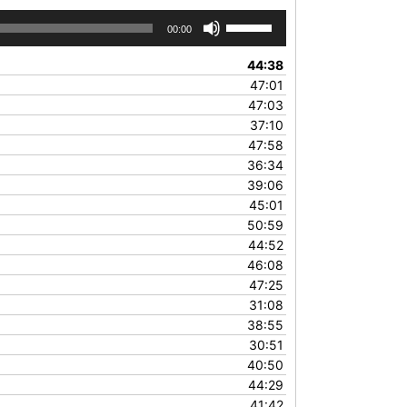
Use
00:00
Up/Down
Arrow
44:38
keys
47:01
to
47:03
increase
37:10
or
47:58
decrease
36:34
volume.
39:06
45:01
50:59
44:52
46:08
47:25
31:08
38:55
30:51
40:50
44:29
41:42