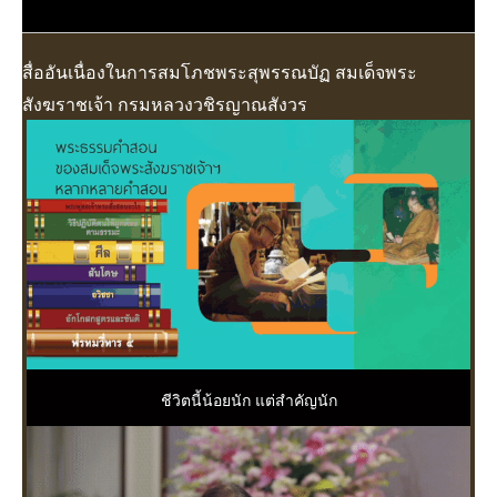
สื่ออันเนื่องในการสมโภชพระสุพรรณบัฏ สมเด็จพระ
สังฆราชเจ้า กรมหลวงวชิรญาณสังวร
ชีวิตนี้น้อยนัก แต่สำคัญนัก