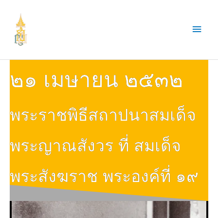
Skip
to
Main
content
Men
๒๑ เมษายน ๒๕๓๒
พระราชพิธีสถาปนาสมเด็จ
พระญาณสังวร ที่ สมเด็จ
พระสังฆราช พระองค์ที่ ๑๙